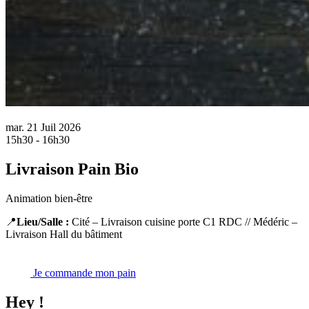
mar.
21 Juil
2026
15h30 - 16h30
Livraison Pain Bio
Animation bien-être
📍
Lieu/Salle :
Cité
– Livraison cuisine porte C1 RDC
//
Médéric
–
Livraison Hall du bâtiment
Je commande mon pain
Hey !